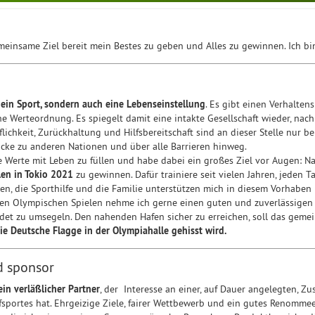
meinsame Ziel bereit mein Bestes zu geben und Alles zu gewinnen. Ich bin 
r ein Sport, sondern auch eine Lebenseinstellung
. Es gibt einen Verhalten
e Werteordnung. Es spiegelt damit eine intakte Gesellschaft wieder, nac
flichkeit, Zurückhaltung und Hilfsbereitschaft sind an dieser Stelle nur b
ücke zu anderen Nationen und über alle Barrieren hinweg.
se Werte mit Leben zu füllen und habe dabei ein großes Ziel vor Augen: Na
len in Tokio 2021
zu gewinnen. Dafür trainiere seit vielen Jahren, jeden 
en, die Sporthilfe und die Familie unterstützen mich in diesem Vorhaben 
n Olympischen Spielen nehme ich gerne einen guten und zuverlässigen St
et zu umsegeln. Den nahenden Hafen sicher zu erreichen, soll das gemein
ie Deutsche Flagge in der Olympiahalle gehisst wird.
d sponsor
 ein verläßlicher Partner
, der Interesse an einer, auf Dauer angelegten, 
sportes hat. Ehrgeizige Ziele, fairer Wettbewerb und ein gutes Renommee