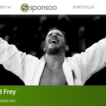
ORS
PORTFOLIO
d Frey
artial Arts