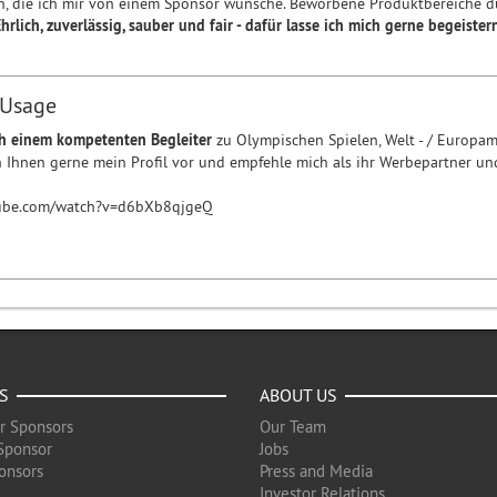
n, die ich mir von einem Sponsor wünsche. Beworbene Produktbereiche d
hrlich, zuverlässig, sauber und fair - dafür lasse ich mich gerne begeister
 Usage
h einem kompetenten Begleiter
zu Olympischen Spielen, Welt - / Europa
ich Ihnen gerne mein Profil vor und empfehle mich als ihr Werbepartner u
tube.com/watch?v=d6bXb8qjgeQ
S
ABOUT US
r Sponsors
Our Team
Sponsor
Jobs
onsors
Press and Media
Investor Relations