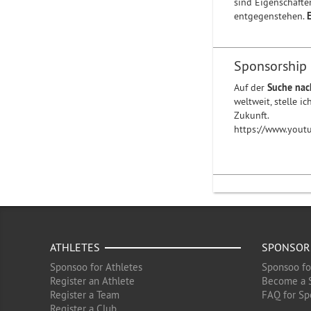
sind Eigenschafte
entgegenstehen.
E
Sponsorship
Auf der
Suche nac
weltweit, stelle 
Zukunft.
https://www.you
ATHLETES
SPONSOR
Sponsoo for Athletes
Sponsoo fo
Register an Athlete
Become a 
Register a Team
FAQ for Sp
Register a Club