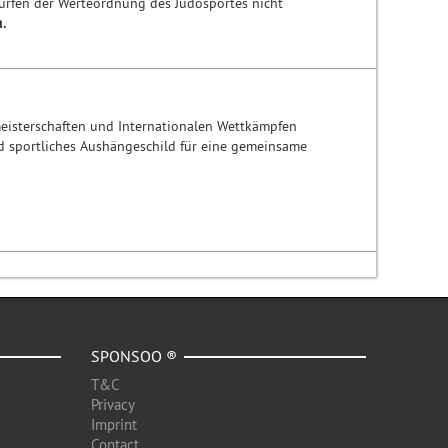
ürfen der Werteordnung des Judosportes nicht
n.
meisterschaften und Internationalen Wettkämpfen
nd sportliches Aushängeschild für eine gemeinsame
SPONSOO ®
T&C
Privacy
Imprint
Contact