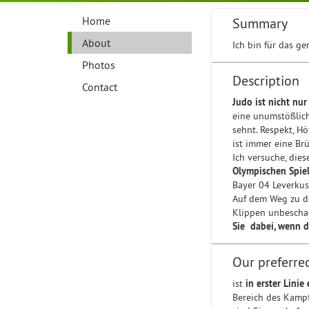
Home
Summary
About
Ich bin für das ge
Photos
Description
Contact
Judo ist nicht nu
eine unumstößlich
sehnt. Respekt, Hö
ist immer eine Br
Ich versuche, die
Olympischen Spie
Bayer 04 Leverkus
Auf dem Weg zu de
Klippen unbeschad
Sie dabei, wenn d
Our preferre
ist
in erster Linie
Bereich des Kampf