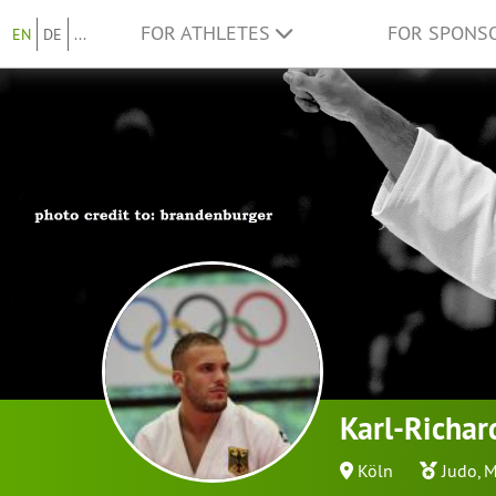
FOR ATHLETES
FOR SPONS
EN
DE
...
Karl-Richar
Köln
Judo
,
M