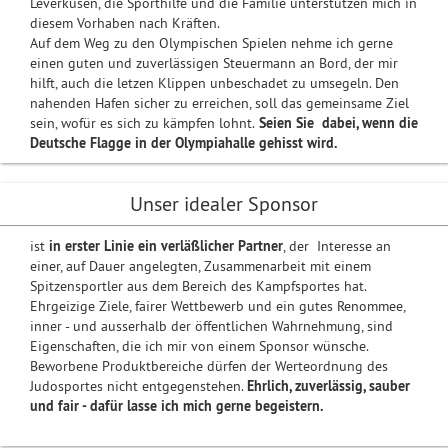
Leverkusen, die Sporthilfe und die Familie unterstützen mich in
diesem Vorhaben nach Kräften.
Auf dem Weg zu den Olympischen Spielen nehme ich gerne
einen guten und zuverlässigen Steuermann an Bord, der mir
hilft, auch die letzen Klippen unbeschadet zu umsegeln. Den
nahenden Hafen sicher zu erreichen, soll das gemeinsame Ziel
sein, wofür es sich zu kämpfen lohnt.
Seien Sie dabei, wenn die
Deutsche Flagge in der Olympiahalle gehisst wird.
Unser idealer Sponsor
ist
in erster Linie ein verläßlicher Partner
, der Interesse an
einer, auf Dauer angelegten, Zusammenarbeit mit einem
Spitzensportler aus dem Bereich des Kampfsportes hat.
Ehrgeizige Ziele, fairer Wettbewerb und ein gutes Renommee,
inner - und ausserhalb der öffentlichen Wahrnehmung, sind
Eigenschaften, die ich mir von einem Sponsor wünsche.
Beworbene Produktbereiche dürfen der Werteordnung des
Judosportes nicht entgegenstehen.
Ehrlich, zuverlässig, sauber
und fair - dafür lasse ich mich gerne begeistern.