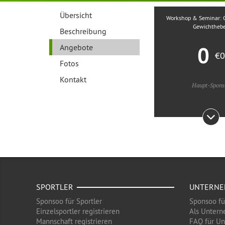
Übersicht
Workshop & Seminar: 
Gewichtheb
Beschreibung
0
Angebote
€0
Fotos
Kontakt
Haupt-Spons
SPORTLER
UNTERN
Sponsoo für Sportler
Sponsoo f
Einzelsportler registrieren
Als Untern
Mannschaft registrieren
FAQ für U