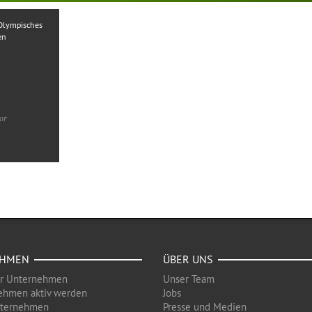
Olympisches
en
or
EHMEN
ÜBER UNS
ür Unternehmen
Unser Team
ehmen aktiv werden
Jobs
nternehmen
Presse und Medien