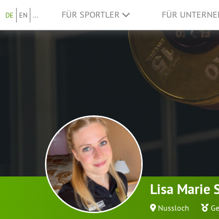
FÜR SPORTLER
FÜR UNTERN
DE
EN
...
Lisa Marie 
Nussloch
Ge