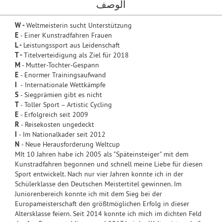
الوصف
W -
Weltmeisterin sucht Unterstützung
E
- Einer Kunstradfahren Frauen
L -
Leistungssport aus Leidenschaft
T -
Titelverteidigung als Ziel für 2018
M
- Mutter-Tochter-Gespann
E
- Enormer Trainingsaufwand
I
-
Internationale Wettkämpfe
S
- Siegprämien gibt es nicht
T
- Toller Sport – Artistic Cycling
E
- Erfolgreich seit 2009
R
- Reisekosten ungedeckt
I
- Im Nationalkader seit 2012
N
- Neue Herausforderung Weltcup
MIt 10 Jahren habe ich 2005 als "Späteinsteiger" mit dem
Kunstradfahren begonnen und schnell meine Liebe für diesen
Sport entwickelt. Nach nur vier Jahren konnte ich in der
Schülerklasse den Deutschen Meistertitel gewinnen. Im
Juniorenbereich konnte ich mit dem Sieg bei der
Europameisterschaft den größtmöglichen Erfolg in dieser
Altersklasse feiern. Seit 2014 konnte ich mich im dichten Feld