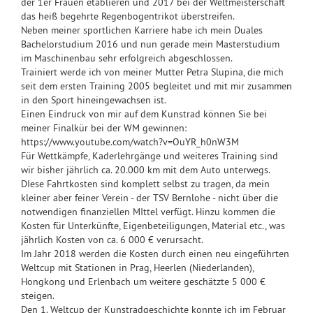
der 1er Frauen etablieren und 2017 bei der Weltmeisterschaft
das heiß begehrte Regenbogentrikot überstreifen.
Neben meiner sportlichen Karriere habe ich mein Duales
Bachelorstudium 2016 und nun gerade mein Masterstudium
im Maschinenbau sehr erfolgreich abgeschlossen.
Trainiert werde ich von meiner Mutter Petra Slupina, die mich
seit dem ersten Training 2005 begleitet und mit mir zusammen
in den Sport hineingewachsen ist.
Einen Eindruck von mir auf dem Kunstrad können Sie bei
meiner Finalkür bei der WM gewinnen:
https://www.youtube.com/watch?v=OuYR_h0nW3M
Für Wettkämpfe, Kaderlehrgänge und weiteres Training sind
wir bisher jährlich ca. 20.000 km mit dem Auto unterwegs.
DIese Fahrtkosten sind komplett selbst zu tragen, da mein
kleiner aber feiner Verein - der TSV Bernlohe - nicht über die
notwendigen finanziellen MIttel verfügt. Hinzu kommen die
Kosten für Unterkünfte, Eigenbeteiligungen, Material etc., was
jährlich Kosten von ca. 6 000 € verursacht.
Im Jahr 2018 werden die Kosten durch einen neu eingeführten
Weltcup mit Stationen in Prag, Heerlen (Niederlanden),
Hongkong und Erlenbach um weitere geschätzte 5 000 €
steigen.
Den 1. Weltcup der Kunstradgeschichte konnte ich im Februar