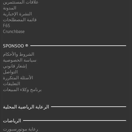
علاقات المستثمرين
المدونة
النشرة الإخبارية
قائمة المصطلحات
F6S
Crunchbase
SPONSOO ®
الشروط والأحكام
سياسة الخصوصية
إشعار قانوني
التواصل
الأسئلة المتكررة
التعليقات
برنامج وكلاء المبيعات
الرعاية الرياضية المحلية
الرياضات
رعاية موتورسبورت