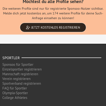
Möchtest du alle Profile sehen?
Die weiteren Profile sind nur für registrierte Sponsoo-Nutzer sichtbar.
Melde dich jetzt kostenlos an, um 174 weitere Profile für deine Such-
Anfrage einsehen zu können!
JETZT KOSTENLOS REGISTRIEREN
SPORTLER
Sponsoo für Sportler
Einzelsportler registrieren
Mannschaft registrieren
Verein registrieren
Sportverband registrieren
FAQ für Sportler
Olympia-Sportler
College Athletes