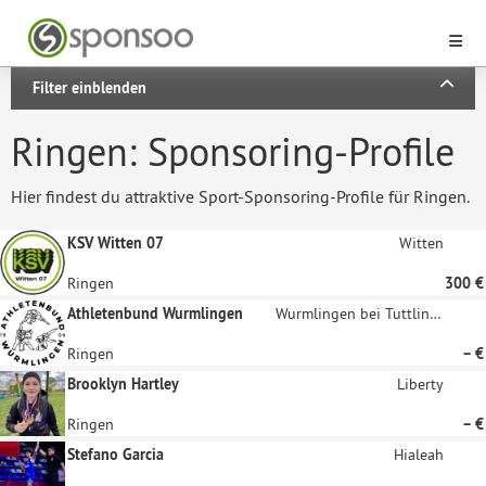
Filter einblenden
Ringen: Sponsoring-Profile
Hier findest du attraktive Sport-Sponsoring-Profile für Ringen.
KSV Witten 07
Witten
Ringen
300 €
Athletenbund Wurmlingen
Wurmlingen bei Tuttlingen
Ringen
– €
Brooklyn Hartley
Liberty
Ringen
– €
Stefano Garcia
Hialeah