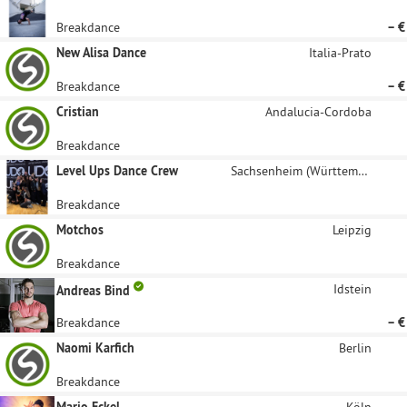
Breakdance
– €
New Alisa Dance
Italia-Prato
Breakdance
– €
Cristian
Andalucia-Cordoba
Breakdance
Level Ups Dance Crew
Sachsenheim (Württemberg)
Breakdance
Motchos
Leipzig
Breakdance
Idstein
Andreas Bind
Breakdance
– €
Naomi Karfich
Berlin
Breakdance