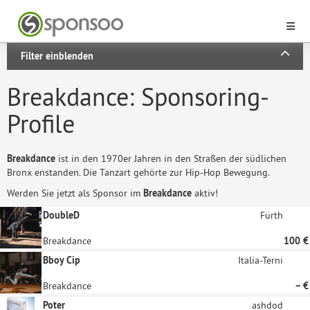
Filter einblenden
Breakdance: Sponsoring-
Profile
Breakdance
ist in den 1970er Jahren in den Straßen der südlichen
Bronx enstanden. Die Tanzart gehörte zur Hip-Hop Bewegung.
Werden Sie jetzt als Sponsor im
Breakdance
aktiv!
DoubleD
Fürth
Breakdance
100 €
Bboy Cip
Italia-Terni
Breakdance
– €
Poter
ashdod