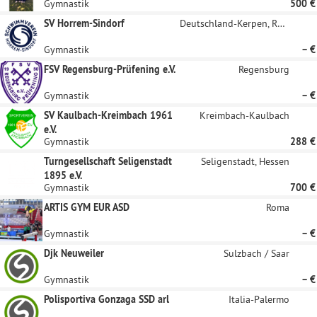
Gymnastik
500 €
SV Horrem-Sindorf
Deutschland-Kerpen, Rheinland
Gymnastik
– €
FSV Regensburg-Prüfening e.V.
Regensburg
Gymnastik
– €
SV Kaulbach-Kreimbach 1961
Kreimbach-Kaulbach
e.V.
Gymnastik
288 €
Turngesellschaft Seligenstadt
Seligenstadt, Hessen
1895 e.V.
Gymnastik
700 €
ARTIS GYM EUR ASD
Roma
Gymnastik
– €
Djk Neuweiler
Sulzbach / Saar
Gymnastik
– €
Polisportiva Gonzaga SSD arl
Italia-Palermo