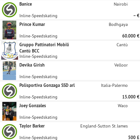
Banice
Nairobi
Inline-Speedskating
– €
Prince Kumar
Bodhgaya
Inline-Speedskating
60.000 €
Gruppo Pattinatori Mobili
Cantù
Cantù BCC
Inline-Speedskating
Devika Girish
Velloor
Inline-Speedskating
Polisportiva Gonzaga SSD arl
Italia-Palermo
Inline-Speedskating
15.000 €
Joey Gonzales
Waco
Inline-Speedskating
Taylor Barker
England-Sutton St James
Inline-Speedskating
500 £