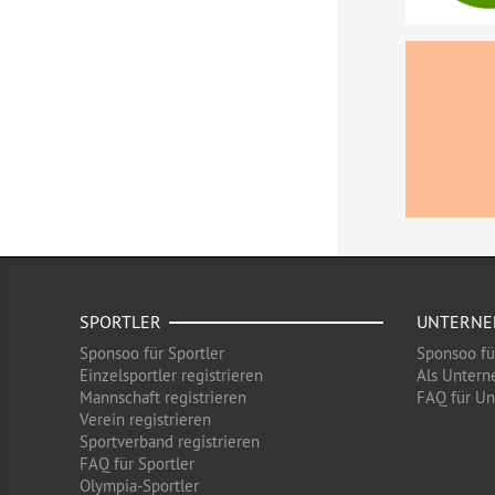
SPORTLER
UNTERN
Sponsoo für Sportler
Sponsoo f
Einzelsportler registrieren
Als Untern
Mannschaft registrieren
FAQ für U
Verein registrieren
Sportverband registrieren
FAQ für Sportler
Olympia-Sportler