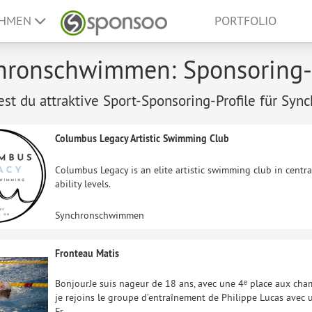
EHMEN
PORTFOLIO
hronschwimmen: Sponsoring-P
dest du attraktive Sport-Sponsoring-Profile für S
Columbus Legacy Artistic Swimming Club
Columbus Legacy is an elite artistic swimming club in central
ability levels.
Synchronschwimmen
Fronteau Matis
BonjourJe suis nageur de 18 ans, avec une 4ᵉ place aux cham
je rejoins le groupe d’entraînement de Philippe Lucas avec u
Fr