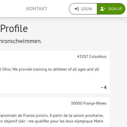
KONTAKT
LOGIN
SIGN UP
rofile
ynchronschwimmen.
43207
Columbus
 Ohio. We provide training to athletes of all ages and all
– €
30000
Françe-Nîmes
pionnats de France juniors. À partir de la saison prochaine,
n objectif clair : me qualifier pour les Jeux olympique Matis