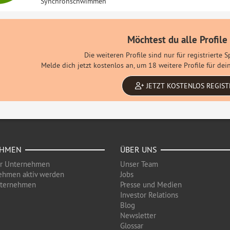
Synchronschwimmen
Möchtest du alle Profile
Die weiteren Profile sind nur für registrierte 
Melde dich jetzt kostenlos an, um 18 weitere Profile für d
JETZT KOSTENLOS REGIST
EHMEN
ÜBER UNS
ür Unternehmen
Unser Team
ehmen aktiv werden
Jobs
nternehmen
Presse und Medien
Investor Relations
Blog
Newsletter
Glossar