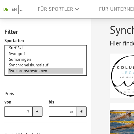
FÜR SPORTLER
FÜR UNTERN
DE
EN
...
Sync
Filter
Sportarten
Hier fin
Preis
von
bis
€
€