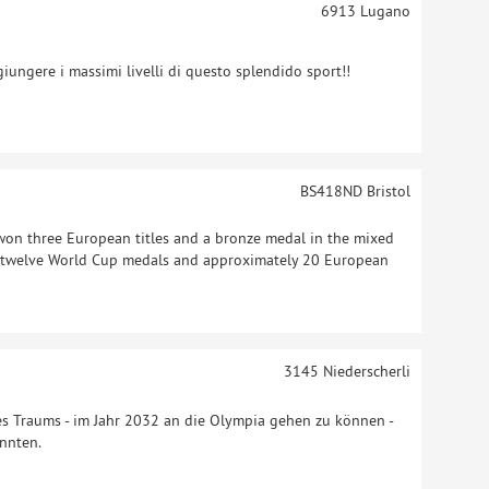
6913
Lugano
giungere i massimi livelli di questo splendido sport!!
BS418ND
Bristol
won three European titles and a bronze medal in the mixed
n twelve World Cup medals and approximately 20 European
3145
Niederscherli
nes Traums - im Jahr 2032 an die Olympia gehen zu können -
nnten.