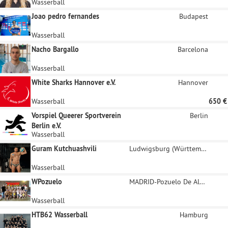
Wasserball
Joao pedro fernandes
Budapest
Wasserball
Nacho Bargallo
Barcelona
Wasserball
White Sharks Hannover e.V.
Hannover
Wasserball
650 €
Vorspiel Queerer Sportverein
Berlin
Berlin e.V.
Wasserball
Guram Kutchuashvili
Ludwigsburg (Württemberg)
Wasserball
WPozuelo
MADRID-Pozuelo De Alarcon
Wasserball
HTB62 Wasserball
Hamburg