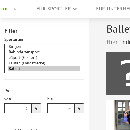
FÜR SPORTLER
FÜR UNTERN
DE
EN
...
Balle
Filter
Sportarten
Hier find
Preis
von
bis
€
€