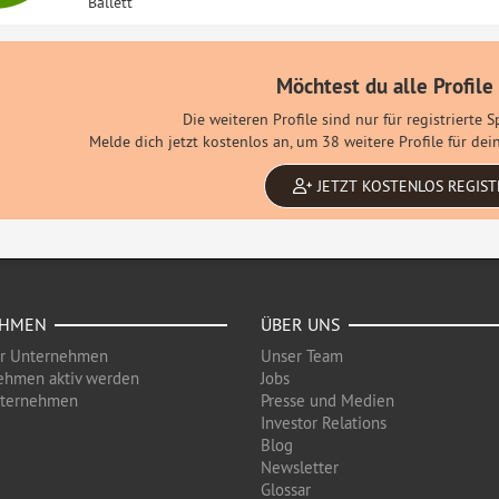
Ballett
Möchtest du alle Profile
Die weiteren Profile sind nur für registrierte 
Melde dich jetzt kostenlos an, um 38 weitere Profile für d
JETZT KOSTENLOS REGIST
EHMEN
ÜBER UNS
ür Unternehmen
Unser Team
ehmen aktiv werden
Jobs
nternehmen
Presse und Medien
Investor Relations
Blog
Newsletter
Glossar