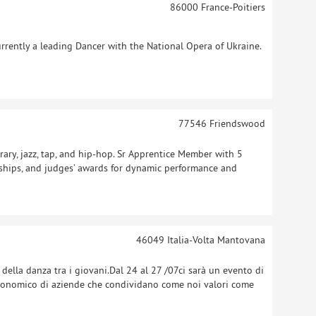
86000
France-Poitiers
rrently a leading Dancer with the National Opera of Ukraine.
77546
Friendswood
rary, jazz, tap, and hip-hop. Sr Apprentice Member with 5
rships, and judges’ awards for dynamic performance and
46049
Italia-Volta Mantovana
ella danza tra i giovani.Dal 24 al 27 /07ci sarà un evento di
economico di aziende che condividano come noi valori come