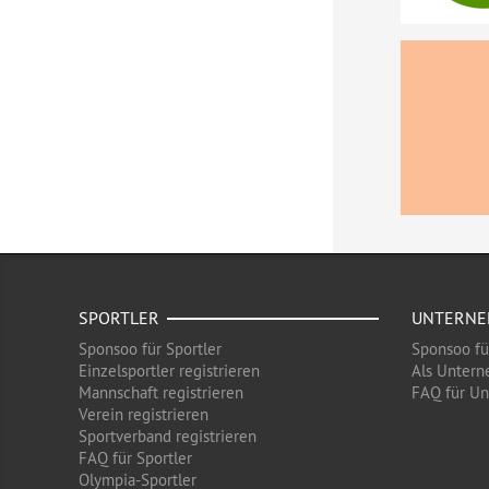
SPORTLER
UNTERN
Sponsoo für Sportler
Sponsoo f
Einzelsportler registrieren
Als Untern
Mannschaft registrieren
FAQ für U
Verein registrieren
Sportverband registrieren
FAQ für Sportler
Olympia-Sportler