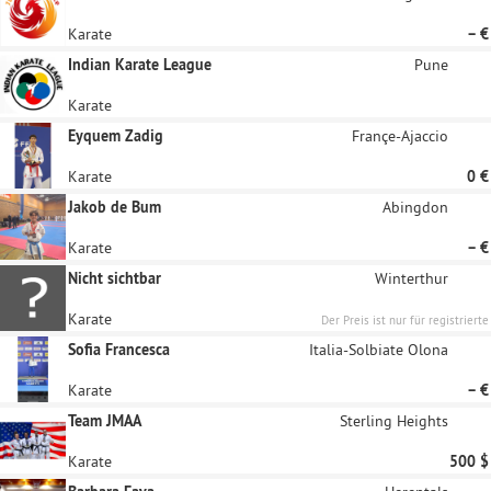
Karate
– €
Indian Karate League
Pune
Karate
Eyquem Zadig
Françe-Ajaccio
Karate
0 €
Jakob de Bum
Abingdon
Karate
– €
Nicht sichtbar
Winterthur
Karate
Der Preis ist nur für registrierte
Unternehmen sichtbar
Sofia Francesca
Italia-Solbiate Olona
Karate
– €
Team JMAA
Sterling Heights
Karate
500 $