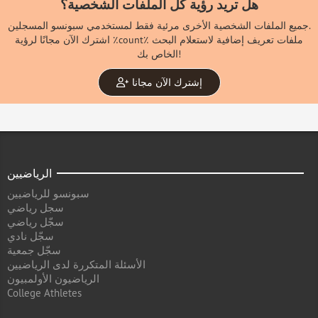
هل تريد رؤية كل الملفات الشخصية؟
جميع الملفات الشخصية الأخرى مرئية فقط لمستخدمي سبونسو المسجلين.
اشترك الآن مجانًا لرؤية ٪count٪ ملفات تعريف إضافية لاستعلام البحث
الخاص بك!
إشترك الآن مجانا
الرياضيين
سبونسو للرياضيين
سجل رياضي
سجّل رياضي
سجّل نادي
سجّل جمعية
الأسئلة المتكررة لدى الرياضيين
الرياضيون الأولمبيون
College Athletes