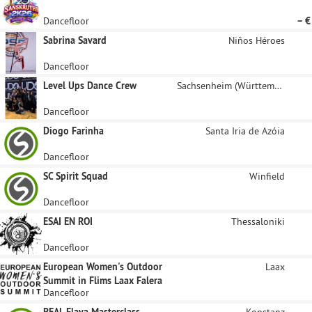
Dancefloor
– €
Sabrina Savard
Niños Héroes
Dancefloor
Level Ups Dance Crew
Sachsenheim (Württemberg)
Dancefloor
Diogo Farinha
Santa Iria de Azóia
Dancefloor
SC Spirit Squad
Winfield
Dancefloor
ESAI EN ROI
Thessaloniki
Dancefloor
European Women's Outdoor
Laax
Summit in Flims Laax Falera
Dancefloor