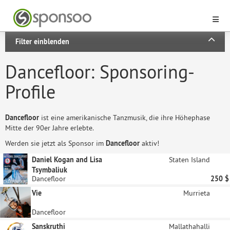
Filter einblenden
Dancefloor: Sponsoring-
Profile
Dancefloor
ist eine amerikanische Tanzmusik, die ihre Höhephase
Mitte der 90er Jahre erlebte.
Werden sie jetzt als Sponsor im
Dancefloor
aktiv!
Daniel Kogan and Lisa
Staten Island
Tsymbaliuk
Dancefloor
250 $
Vie
Murrieta
Dancefloor
Sanskruthi
Mallathahalli