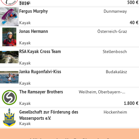
Kayak
500 €
2026
Fergus Murphy
Dunmanway
Kayak
40 €
Jonas Hermann
Österreich-Graz
Kayak
RSA Kayak Cross Team
Stellenbosch
Kayak
Janka Rugonfalvi-Kiss
Budakalász
Kayak
The Ramsayer Brothers
Weilheim, Oberbayern-Huglfing
Kayak
1.800 €
Gesellschaft zur Förderung des
Hockenheim
Wassersports e.V.
Kayak