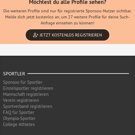
Möchtest du alle Profile sehen?
Die weiteren Profile sind nur für registrierte Sponsoo-Nutzer sichtbar.
Melde dich jetzt kostenlos an, um 27 weitere Profile für deine Such-
Anfrage einsehen zu können!
JETZT KOSTENLOS REGISTRIEREN
SPORTLER
Sponsoo für Sportler
Einzelsportler registrieren
Mannschaft registrieren
Verein registrieren
Sportverband registrieren
FAQ für Sportler
Olympia-Sportler
College Athletes