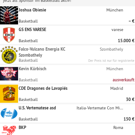
jetzt als Sponsor im Basketball aktiv!
Joshua Obiesie
München
Basketball
– €
GS ENS VARESE
varese
Basketball
15.000 €
Falco-Vulcano Energia KC
Szombathely
Szombathely
Basketball
Der Preis ist nur für registrierte
Unternehmen sichtbar
Kevin Kürbisch
München
Basketball
ausverkauft
CDE Dragones de Lavapiés
Madrid
Basketball
30 €
U.S. Vertematese asd
Italia-Vertemate Con Minoprio
Basketball
150 €
BKP
Roma