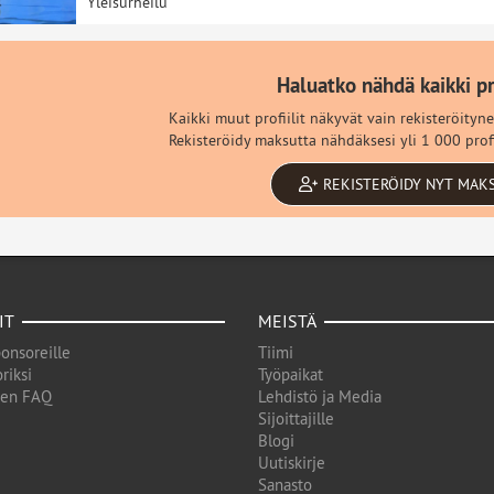
Yleisurheilu
Haluatko nähdä kaikki pro
Kaikki muut profiilit näkyvät vain rekisteröityne
Rekisteröidy maksutta nähdäksesi yli 1 000 profi
REKISTERÖIDY NYT MAK
IT
MEISTÄ
onsoreille
Tiimi
riksi
Työpaikat
den FAQ
Lehdistö ja Media
Sijoittajille
Blogi
Uutiskirje
Sanasto