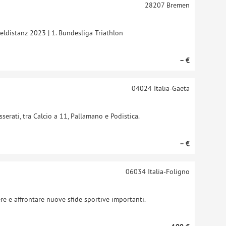
28207
Bremen
ldistanz 2023 | 1. Bundesliga Triathlon
– €
04024
Italia-Gaeta
sserati, tra Calcio a 11, Pallamano e Podistica.
– €
06034
Italia-Foligno
ere e affrontare nuove sfide sportive importanti.