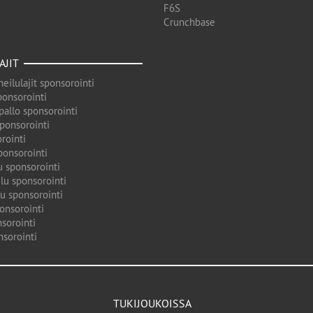
F6S
Crunchbase
AJIT
eilulajit sponsorointi
ponsorointi
pallo sponsorointi
sponsorointi
rointi
ponsorointi
u sponsorointi
lu sponsorointi
u sponsorointi
onsorointi
sorointi
nsorointi
TUKIJOUKOISSA