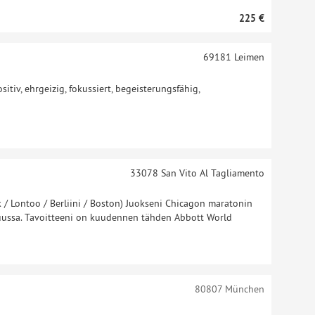
225 €
69181
Leimen
sitiv, ehrgeizig, fokussiert, begeisterungsfähig,
33078
San Vito Al Tagliamento
/ Lontoo / Berliini / Boston) Juokseni Chicagon maratonin
uussa. Tavoitteeni on kuudennen tähden Abbott World
80807
München