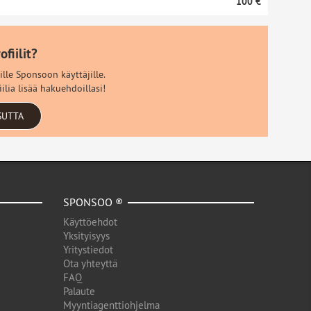
100 €
fiilit?
ille Sponsoon käyttäjille.
ilia lisää hakuehdoillasi!
SUTTA
SPONSOO ®
Käyttöehdot
Yksityisyys
Yritystiedot
Ota yhteyttä
FAQ
Palaute
Myyntiagenttiohjelma