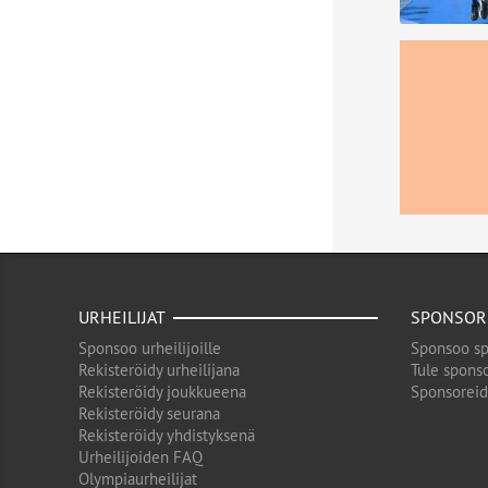
URHEILIJAT
SPONSOR
Sponsoo urheilijoille
Sponsoo sp
Rekisteröidy urheilijana
Tule sponso
Rekisteröidy joukkueena
Sponsorei
Rekisteröidy seurana
Rekisteröidy yhdistyksenä
Urheilijoiden FAQ
Olympiaurheilijat