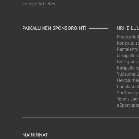
College Athletes
PAIKALLINEN SPONSOROINTI
URHEILUL
Moottoriurh
Koripallo s
Rantalento
Jalkapallo 
Golf sponso
Käsipallo s
Yleisurheil
Hevosurhei
Lumilautail
Surffaus sp
Tennis spon
eSport spo
MAININNAT