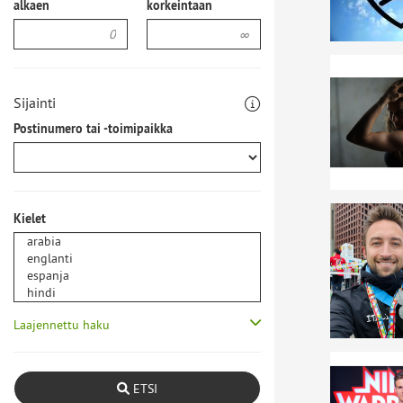
alkaen
korkeintaan
Sijainti
Postinumero tai -toimipaikka
Kielet
Laajennettu haku
ETSI