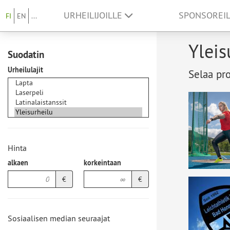
URHEILIJOILLE
SPONSOREI
FI
EN
...
Yleis
Suodatin
Urheilulajit
Selaa pro
Hinta
alkaen
korkeintaan
€
€
Sosiaalisen median seuraajat