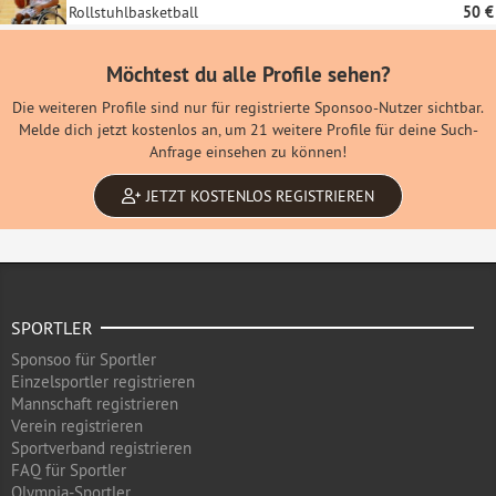
Rollstuhlbasketball
50 €
Möchtest du alle Profile sehen?
Die weiteren Profile sind nur für registrierte Sponsoo-Nutzer sichtbar.
Melde dich jetzt kostenlos an, um 21 weitere Profile für deine Such-
Anfrage einsehen zu können!
JETZT KOSTENLOS REGISTRIEREN
SPORTLER
Sponsoo für Sportler
Einzelsportler registrieren
Mannschaft registrieren
Verein registrieren
Sportverband registrieren
FAQ für Sportler
Olympia-Sportler