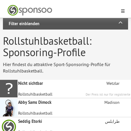
Filter einblenden
Rollstuhlbasketball:
Sponsoring-Profile
Hier findest du attraktive Sport-Sponsoring-Profile für
Rollstuhlbasketball.
Nicht sichtbar
Wetzlar
Rollstuhlbasketball
Der Preis ist nur für registrierte
Unternehmen sichtbar
Abby Sams Dimock
Madison
Rollstuhlbasketball
Seddig Etorki
طرابلس