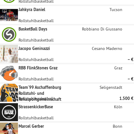
Rollstuhlbasketball
Jahkyra Daniel
Tucson
Rollstuhlbasketball
BasketBall Days
Robbiano Di Giussano
Rollstuhlbasketball
Jacopo Geninazzi
Cesano Maderno
Rollstuhlbasketball
– €
RBB FlinkStones Graz
Graz
Rollstuhlbasketball
– €
Team´99 Aschaffenburg
Seligenstadt
Rollstuhl- und
Rollstuhlbasketball
1.500 €
Rehasportgemeinschaft
StrassenkickerBase
Köln
Rollstuhlbasketball
Marcel Gerber
Bonn