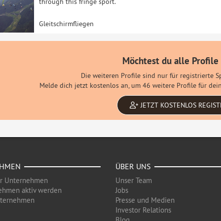
through this fringe sport.
Gleitschirmfliegen
Möchtest du alle Profile
Die weiteren Profile sind nur für registrierte 
Melde dich jetzt kostenlos an, um 46 weitere Profile für d
JETZT KOSTENLOS REGIST
EHMEN
ÜBER UNS
ür Unternehmen
Unser Team
ehmen aktiv werden
Jobs
nternehmen
Presse und Medien
Investor Relations
Blog