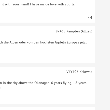
er it with Your mind! I have inside love with sports.
– €
87435
Kempten (Allgäu)
h die Alpen oder von den höchsten Gipfeln Europas jetzt
V4Y4G6
Kelowna
 in the sky above the Okanagan. 6 years flying, 1.5 years
.