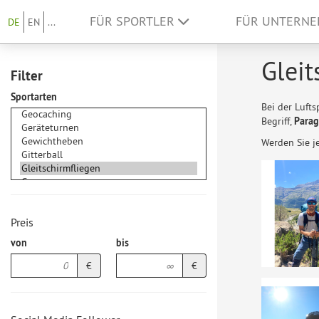
FÜR SPORTLER
FÜR UNTERN
DE
EN
...
Gleit
Filter
Sportarten
Bei der Lufts
Begriff,
Parag
Werden Sie j
Preis
von
bis
€
€