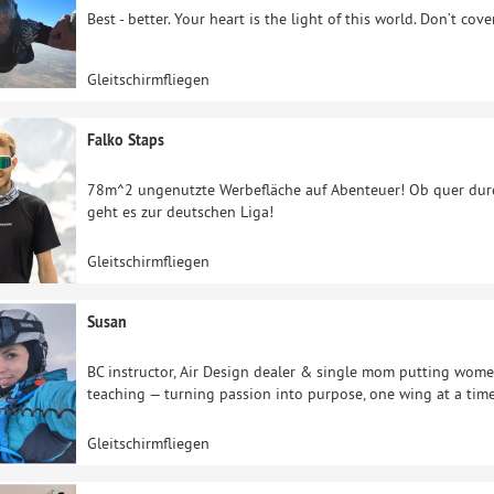
Best - better. Your heart is the light of this world. Don’t cov
Gleitschirmfliegen
Falko Staps
78m^2 ungenutzte Werbefläche auf Abenteuer! Ob quer durc
geht es zur deutschen Liga!
Gleitschirmfliegen
Susan
BC instructor, Air Design dealer & single mom putting women
teaching — turning passion into purpose, one wing at a time
Gleitschirmfliegen