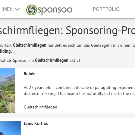
EHMEN
PORTFOLIO
schirmfliegen: Sponsoring-Pro
portart
Gleitschirmfliegen
handelt es sich um das Gleitsegeln mit einem G
liding.
etzt als Sponsor im
Gleitschirmfliegen
aktiv!
Rubén
At 27 years old, I combine a decade of paragliding experien
distance trekking. This fusion has naturally led me to the m
Gleitschirmfliegen
Jānis Kurtišs