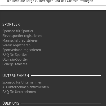
Ich liebe die Berge zu besteigen und das Gleitschirmfliegen
SPORTLER
Sponsoo für Sportler
Einzelsportler registrieren
Mannschaft registrieren
Verein registrieren
Sportverband registrieren
FAQ für Sportler
Olympia-Sportler
College Athletes
UNTERNEHMEN
Sponsoo für Unternehmen
Als Unternehmen aktiv werden
FAQ für Unternehmen
ÜBER UNS