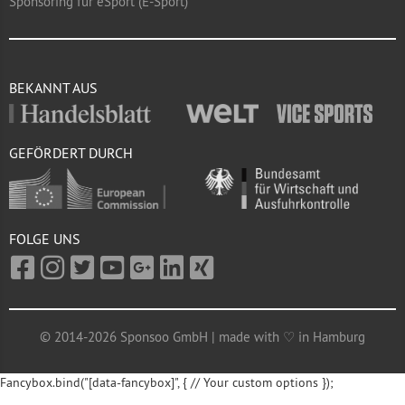
Sponsoring für eSport (E-Sport)
BEKANNT AUS
GEFÖRDERT DURCH
FOLGE UNS
© 2014-2026 Sponsoo GmbH | made with ♡ in Hamburg
Fancybox.bind("[data-fancybox]", { // Your custom options });