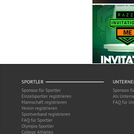
SPORTLER
UNTERN
Sponsoo für Sportler
Sponsoo f
Einzelsportler registrieren
Als Untern
Mannschaft registrieren
FAQ für U
Verein registrieren
Sportverband registrieren
FAQ für Sportler
Olympia-Sportler
College Athletes