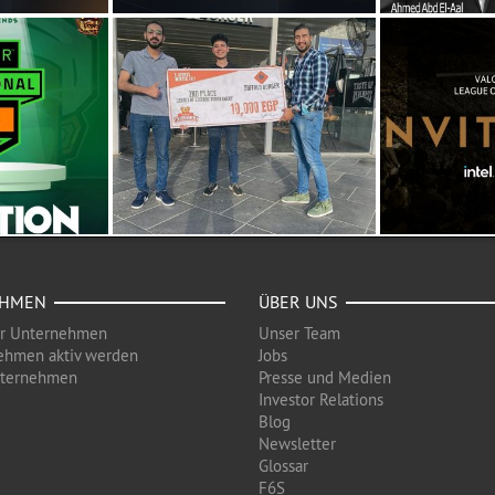
EHMEN
ÜBER UNS
ür Unternehmen
Unser Team
ehmen aktiv werden
Jobs
nternehmen
Presse und Medien
Investor Relations
Blog
Newsletter
Glossar
F6S