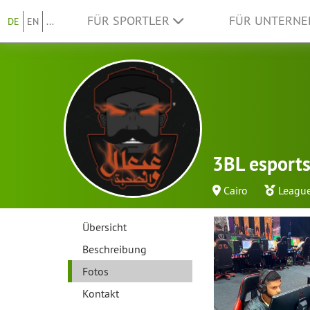
FÜR SPORTLER
FÜR UNTERN
DE
EN
...
3BL esport
Cairo
League
Übersicht
Beschreibung
Fotos
Kontakt