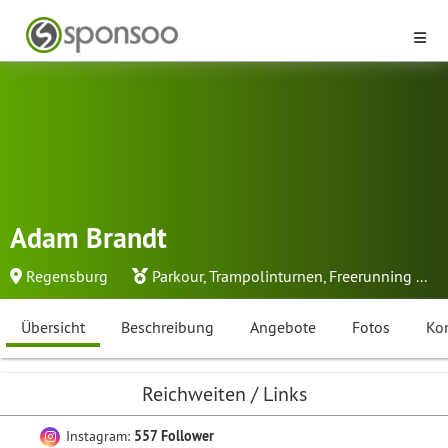
Adam Brandt
Regensburg
Parkour
,
Trampolinturnen
,
Freerunning
...
Übersicht
Beschreibung
Angebote
Fotos
Ko
Reichweiten / Links
Instagram:
557 Follower