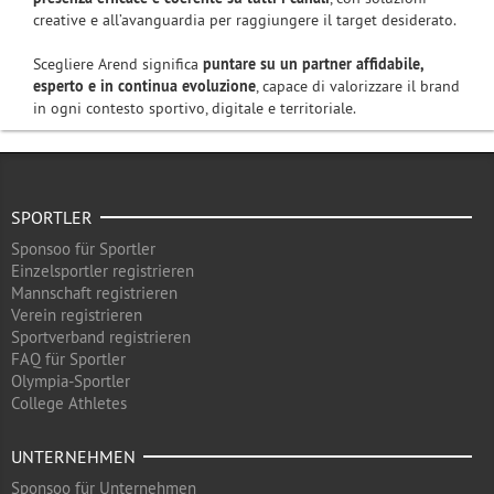
creative e all’avanguardia per raggiungere il target desiderato.
Scegliere Arend significa
puntare su un partner affidabile,
esperto e in continua evoluzione
, capace di valorizzare il brand
in ogni contesto sportivo, digitale e territoriale.
SPORTLER
Sponsoo für Sportler
Einzelsportler registrieren
Mannschaft registrieren
Verein registrieren
Sportverband registrieren
FAQ für Sportler
Olympia-Sportler
College Athletes
UNTERNEHMEN
Sponsoo für Unternehmen