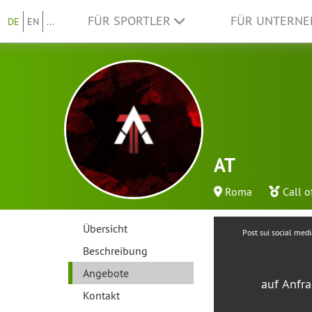
FÜR SPORTLER
FÜR UNTERN
DE
EN
...
AT
Roma
Call o
Übersicht
Post sui social medi
Beschreibung
Angebote
auf Anfr
Kontakt