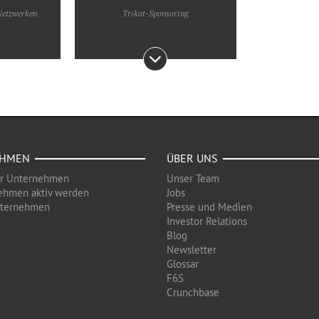
 Netzwerken
Trikot-Sponsoring
EHMEN
ÜBER UNS
ür Unternehmen
Unser Team
ehmen aktiv werden
Jobs
nternehmen
Presse und Medien
Investor Relations
Blog
Newsletter
Glossar
F6S
Crunchbase