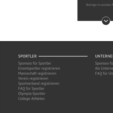
Beiträge in sozialen
SPORTLER
UNTERN
Sponsoo für Sportler
Sponsoo f
Einzelsportler registrieren
Als Untern
Mannschaft registrieren
FAQ für U
Verein registrieren
Sportverband registrieren
FAQ für Sportler
Olympia-Sportler
College Athletes