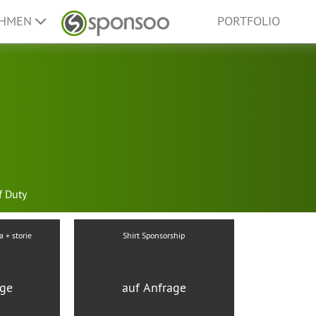
EHMEN
PORTFOLIO
f Duty
a + storie
Shirt Sponsorship
age
auf Anfrage