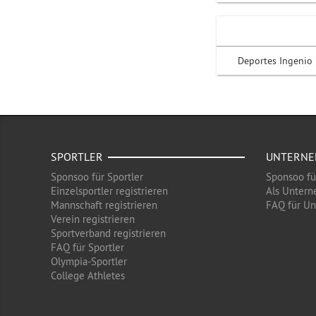
Deportes Ingenio
SPORTLER
UNTERN
Sponsoo für Sportler
Sponsoo f
Einzelsportler registrieren
Als Untern
Mannschaft registrieren
FAQ für U
Verein registrieren
Sportverband registrieren
FAQ für Sportler
Olympia-Sportler
College Athletes