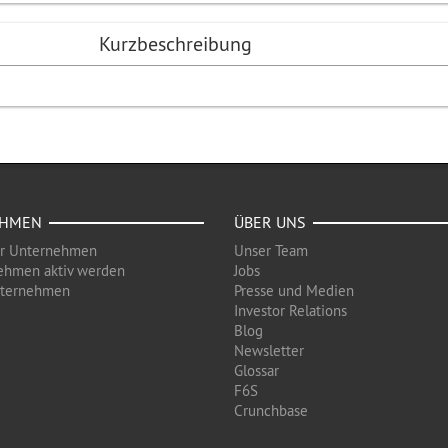
Kurzbeschreibung
EHMEN
ÜBER UNS
ür Unternehmen
Unser Team
ehmen aktiv werden
Jobs
nternehmen
Presse und Medien
Investor Relations
Blog
Newsletter
Glossar
F6S
Crunchbase