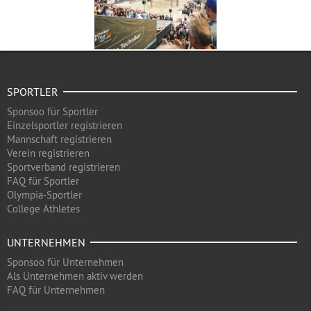
SPORTLER
Sponsoo für Sportler
Einzelsportler registrieren
Mannschaft registrieren
Verein registrieren
Sportverband registrieren
FAQ für Sportler
Olympia-Sportler
College Athletes
UNTERNEHMEN
Sponsoo für Unternehmen
Als Unternehmen aktiv werden
FAQ für Unternehmen