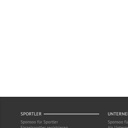
SPORTLER
UNTERN
Sponsoo für Sportler
Sponsoo f
Einzelsportler registrieren
Als Untern