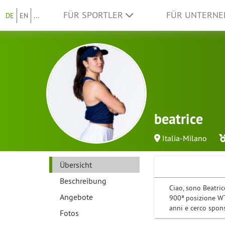
FÜR SPORTLER
FÜR UNTERN
DE
EN
...
beatrice
Italia-Milano
Übersicht
Beschreibung
Ciao, sono Beatric
Angebote
900ª posizione WT
anni e cerco spons
Fotos