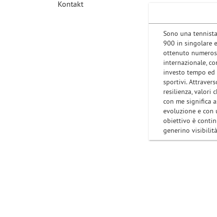
Kontakt
Sono una tennista
900 in singolare 
ottenuto numerosi 
internazionale, co
investo tempo ed 
sportivi. Attraver
resilienza, valori
con me significa a
evoluzione e con u
obiettivo è contin
generino visibilit