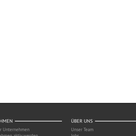
EHMEN
ÜBER UNS
ür Unternehmen
Unser Team
ehmen aktiv werden
Jobs