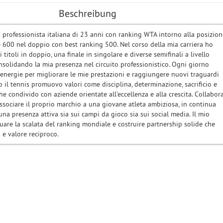
Beschreibung
 professionista italiana di 23 anni con ranking WTA intorno alla posizion
e 600 nel doppio con best ranking 500. Nel corso della mia carriera ho
titoli in doppio, una finale in singolare e diverse semifinali a livello
nsolidando la mia presenza nel circuito professionistico. Ogni giorno
energie per migliorare le mie prestazioni e raggiungere nuovi traguardi
so il tennis promuovo valori come disciplina, determinazione, sacrificio e
 che condivido con aziende orientate all'eccellenza e alla crescita. Collabor
ssociare il proprio marchio a una giovane atleta ambiziosa, in continua
na presenza attiva sia sui campi da gioco sia sui social media. Il mio
uare la scalata del ranking mondiale e costruire partnership solide che
à e valore reciproco.