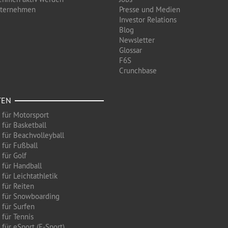
nternehmen
Presse und Medien
Investor Relations
Blog
Newsletter
Glossar
F6S
Crunchbase
TEN
 für Motorsport
 für Basketball
 für Beachvolleyball
 für Fußball
 für Golf
 für Handball
für Leichtathletik
 für Reiten
 für Snowboarding
 für Surfen
 für Tennis
für eSport (E-Sport)