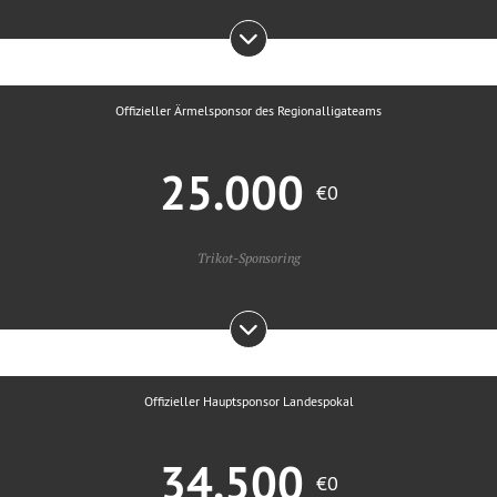
Offizieller Ärmelsponsor des Regionalligateams
25.000
€0
Trikot-Sponsoring
Offizieller Hauptsponsor Landespokal
34.500
€0