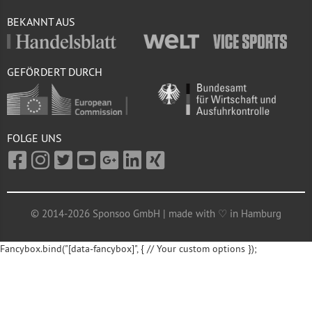
BEKANNT AUS
GEFÖRDERT DURCH
FOLGE UNS
© 2014-2026 Sponsoo GmbH | made with ♡ in Hamburg
Fancybox.bind("[data-fancybox]", { // Your custom options });