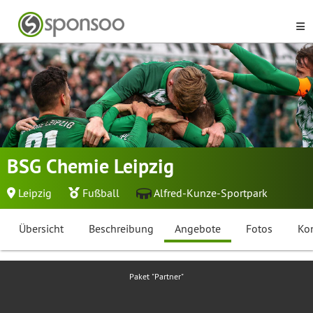
BSG Chemie Leipzig
Leipzig
Fußball
Alfred-Kunze-Sportpark
Übersicht
Beschreibung
Angebote
Fotos
Ko
Paket "Partner"