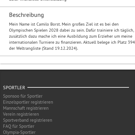
Beschreibung
Mein Name ist Camilo Borst. Mein großes Ziel ist es bei den
Olympischen Spielen 2028 dabei zu sein. Dafür trainiere ich täglich,
zusätzlich dazu mache ich eine Ausbildung zum Erzieher um meine
internationalen Turniere zu finanzieren. Aktuell belege ich Platz 394
der Weltrangliste (Stand 19.12.2024).
SPORTLER
Sponsoo für Sportler
Einzelsportler registrieren
Mannschaft registrieren
Verein registrieren
Sportverband registrieren
FAQ für Sportler
Olympia-Sportler