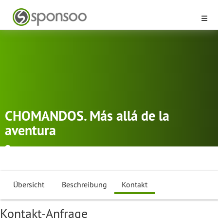
CHOMANDOS. Más allá de la
aventura
MADRID-Barrio De El Castillo
Segelfliegen
,
Seilklettern
,
Zumba
Übersicht
Beschreibung
Kontakt
Kontakt-Anfrage