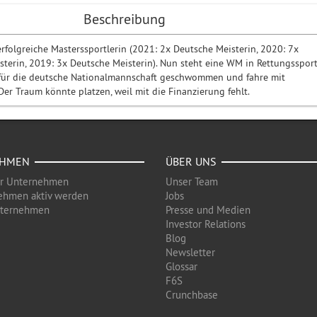
Beschreibung
erfolgreiche Masterssportlerin (2021: 2x Deutsche Meisterin, 2020: 7x
terin, 2019: 3x Deutsche Meisterin). Nun steht eine WM in Rettungsspor
r für die deutsche Nationalmannschaft geschwommen und fahre mit
Der Traum könnte platzen, weil mit die Finanzierung fehlt.
EHMEN
ÜBER UNS
ür Unternehmen
Unser Team
ehmen aktiv werden
Jobs
nternehmen
Presse und Medien
Investor Relations
Blog
Newsletter
Glossar
F6S
Crunchbase