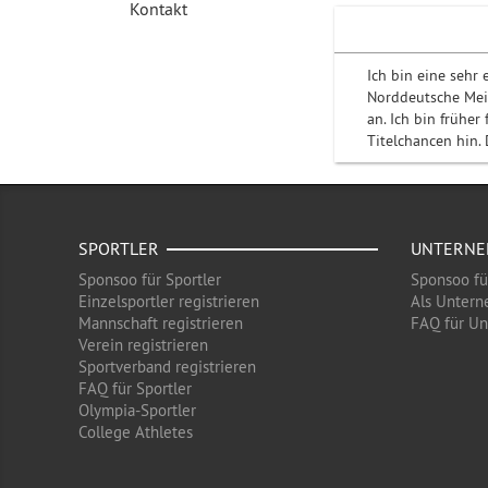
Kontakt
Ich bin eine sehr 
Norddeutsche Meis
an. Ich bin frühe
Titelchancen hin. 
SPORTLER
UNTERN
Sponsoo für Sportler
Sponsoo f
Einzelsportler registrieren
Als Untern
Mannschaft registrieren
FAQ für U
Verein registrieren
Sportverband registrieren
FAQ für Sportler
Olympia-Sportler
College Athletes