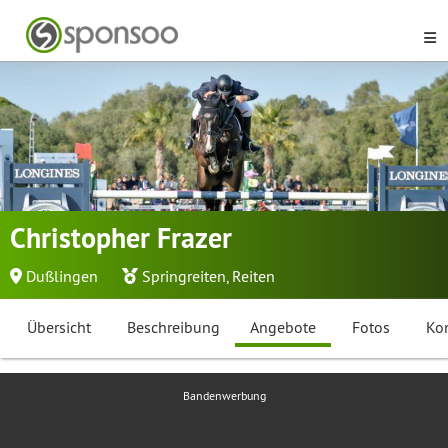
Christopher Frazer
Dußlingen
Springreiten
,
Reiten
Übersicht
Beschreibung
Angebote
Fotos
Ko
Bandenwerbung