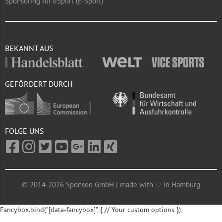
Sponsoring für eSport (E-Sport)
BEKANNT AUS
GEFÖRDERT DURCH
FOLGE UNS
© 2014-2026 Sponsoo GmbH | made with ♡ in Hamburg
Fancybox.bind("[data-fancybox]", { // Your custom options });