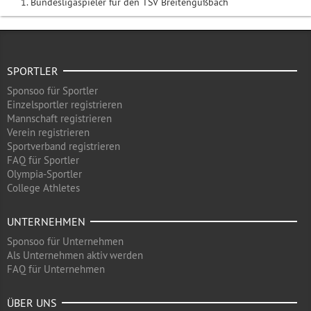
1. Bundesligaspieler für den TSV Breitengüßbach
SPORTLER
Sponsoo für Sportler
Einzelsportler registrieren
Mannschaft registrieren
Verein registrieren
Sportverband registrieren
FAQ für Sportler
Olympia-Sportler
College Athletes
UNTERNEHMEN
Sponsoo für Unternehmen
Als Unternehmen aktiv werden
FAQ für Unternehmen
ÜBER UNS