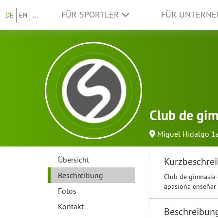
FÜR SPORTLER
FÜR UNTERN
DE
EN
...
Club de gi
Miguel Hidalgo 1
Übersicht
Kurzbeschre
Beschreibung
Club de gimnasia 
apasiona enseñar 
Fotos
Kontakt
Beschreibun