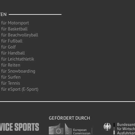
TEN
 für Motorsport
 für Basketball
 für Beachvolleyball
 für Fußball
 für Golf
 für Handball
für Leichtathletik
 für Reiten
 für Snowboarding
 für Surfen
 für Tennis
für eSport (E-Sport)
GEFÖRDERT DURCH