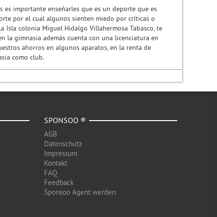
os es importante enseñarles que es un deporte que es
te por el cual algunos sienten miedo por críticas o
a Isla colonia Miguel Hidalgo Villahermosa Tabasco, te
n la gimnasia además cuenta con una licenciatura en
estros ahorros en algunos aparatos, en la renta de
asia como club.
SPONSOO ®
AGB
Datenschutz
Impressum
Kontakt
FAQ
Feedback
Sponsoo Agent werden