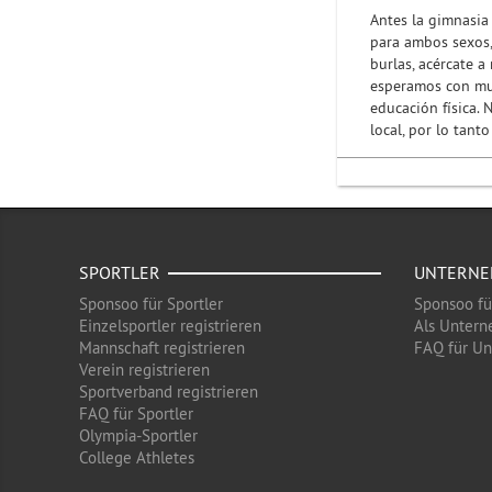
Antes la gimnasia
para ambos sexos,
burlas, acércate 
esperamos con muc
educación física.
local, por lo tan
SPORTLER
UNTERN
Sponsoo für Sportler
Sponsoo f
Einzelsportler registrieren
Als Untern
Mannschaft registrieren
FAQ für U
Verein registrieren
Sportverband registrieren
FAQ für Sportler
Olympia-Sportler
College Athletes