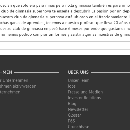
 decían que solo era para niñas pero no,la gimnasia también es para niñ
 club de gimnasia supernova te enseña a descubrir La pasión por un depor
a nuestro club de gimnasia supernova está ubicado en el fraccionamiento L
has ganas de aprender , tenemos a nuestro profesor que lleva 20 años e
 Nuestro club de gimnasia empezó hace 6 meses por ende que gastamos nu
to no hemos podido comprar uniformes y asistir algunas muestras de gimn
EHMEN
ÜBER UNS
ür Unternehmen
Unser Team
ehmen aktiv werden
Jobs
nternehmen
Presse und Medien
Investor Relations
Blog
Newsletter
Glossar
F6S
Crunchbase