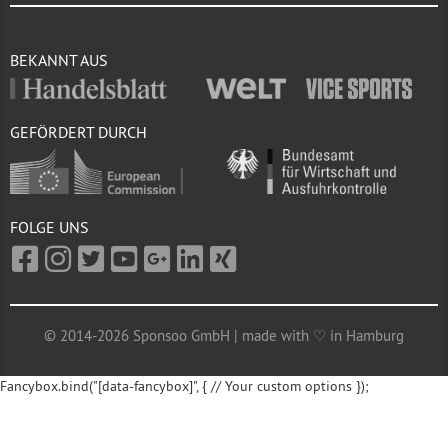
BEKANNT AUS
GEFÖRDERT DURCH
FOLGE UNS
© 2014-2026 Sponsoo GmbH | made with ♡ in Hamburg
Fancybox.bind("[data-fancybox]", { // Your custom options });