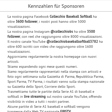
Kennzahlen für Sponsoren
La nostra pagina Facebook
Collecchio Baseball Softball
ha
oltre
3600 follower
, i nostri post hanno oltre 5000
visualizzazioni.
La nostra pagina Instagram
@collecchiobs
ha oltre
3500
follower
, con reel che raggiungono oltre 8000 visualizzazioni.
Il nostro canale YouTube
@collecchiobaseballsoftball3782
ha
oltre 600 iscritti con video che raggiungono oltre 1600
visualizzazioni.
Aggiorniamo regolarmente la nostra homepage con nuovi
articoli.
Stiamo espandendo ogni mese questi numeri.
Siamo regolarmente rappresentati nella stampa con articoli e
foto ogni settimana sulla Gazzetta di Parma, Repubblica Parma,
Sport Parma, TV Parma, i risultati vanno sulla stampa nazionale
su Gazzetta dello Sport, Corriere dello Sport.
Trasmettiamo tutte le partite della Serie A1 di baseball e
softball in
live streaming
sul nostro canale YouTube, offrendo
visibilità in video a tutti i nostri partner.
Alcune partite di Serie A1 baseball e softball vengono
trasmesse dalla Web TV nazionale
FIBSTV
.