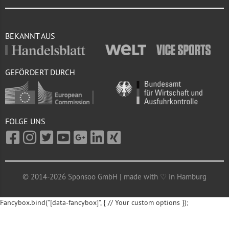
BEKANNT AUS
GEFÖRDERT DURCH
FOLGE UNS
© 2014-2026 Sponsoo GmbH | made with ♡ in Hamburg
Fancybox.bind("[data-fancybox]", { // Your custom options });