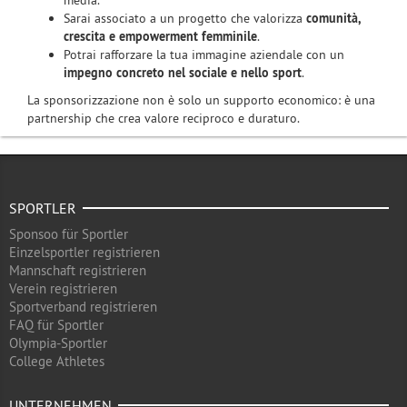
media.
Sarai associato a un progetto che valorizza
comunità,
crescita e empowerment femminile
.
Potrai rafforzare la tua immagine aziendale con un
impegno concreto nel sociale e nello sport
.
La sponsorizzazione non è solo un supporto economico: è una
partnership che crea valore reciproco e duraturo.
SPORTLER
Sponsoo für Sportler
Einzelsportler registrieren
Mannschaft registrieren
Verein registrieren
Sportverband registrieren
FAQ für Sportler
Olympia-Sportler
College Athletes
UNTERNEHMEN