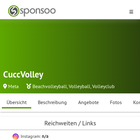
CuccVolley
Meta
Beachvolleyball
,
Volleyball
,
Volleyclub
Übersicht
Beschreibung
Angebote
Fotos
Ko
Reichweiten / Links
Instagram:
n/a