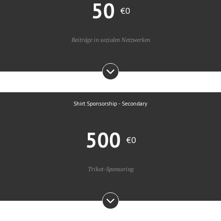
50
€0
Beiträge in sozialen Netzwerken
Shirt Sponsorship - Secondary
500
€0
Trikot-Sponsoring