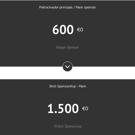
Patrocinador principal / Main sponsor
600
€0
Haupt-Sponsor
Shirt Sponsorship - Main
1.500
€0
Trikot-Sponsoring