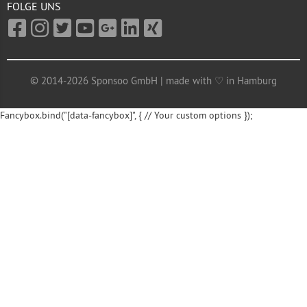
FOLGE UNS
© 2014-2026 Sponsoo GmbH | made with ♡ in Hamburg
Fancybox.bind("[data-fancybox]", { // Your custom options });