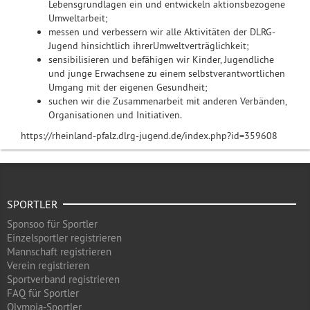
Lebensgrundlagen ein und entwickeln aktionsbezogene
Umweltarbeit;
messen und verbessern wir alle Aktivitäten der DLRG-
Jugend hinsichtlich ihrerUmweltverträglichkeit;
sensibilisieren und befähigen wir Kinder, Jugendliche
und junge Erwachsene zu einem selbstverantwortlichen
Umgang mit der eigenen Gesundheit;
suchen wir die Zusammenarbeit mit anderen Verbänden,
Organisationen und Initiativen.
https://rheinland-pfalz.dlrg-jugend.de/index.php?id=359608
SPORTLER
Sponsoo für Sportler
Einzelsportler registrieren
Mannschaft registrieren
Verein registrieren
Sportverband registrieren
FAQ für Sportler
Olympia-Sportler