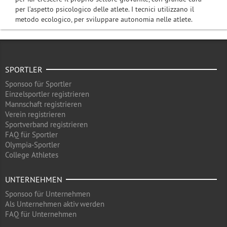
per l’aspetto psicologico delle atlete. I tecnici utilizzano il
metodo ecologico, per sviluppare autonomia nelle atlete.
SPORTLER
Sponsoo für Sportler
Einzelsportler registrieren
Mannschaft registrieren
Verein registrieren
Sportverband registrieren
FAQ für Sportler
Olympia-Sportler
College Athletes
UNTERNEHMEN
Sponsoo für Unternehmen
Als Unternehmen aktiv werden
FAQ für Unternehmen