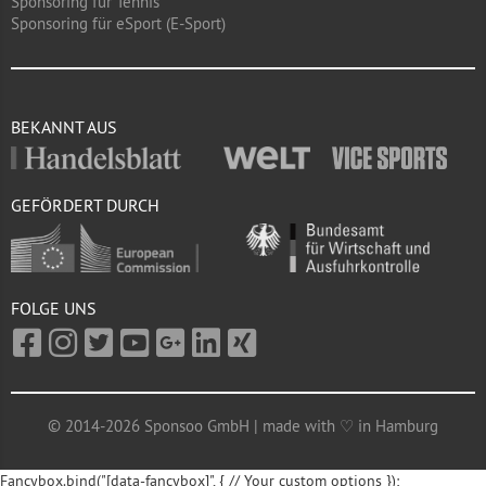
Sponsoring für Tennis
Sponsoring für eSport (E-Sport)
BEKANNT AUS
GEFÖRDERT DURCH
FOLGE UNS
© 2014-2026 Sponsoo GmbH | made with ♡ in Hamburg
Fancybox.bind("[data-fancybox]", { // Your custom options });