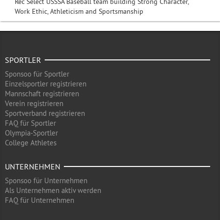
Rec Select USSSA Baseball team building Strong Character,
Work Ethic, Athleticism and Sportsmanship
SPORTLER
Sponsoo für Sportler
Einzelsportler registrieren
Mannschaft registrieren
Verein registrieren
Sportverband registrieren
FAQ für Sportler
Olympia-Sportler
College Athletes
UNTERNEHMEN
Sponsoo für Unternehmen
Als Unternehmen aktiv werden
FAQ für Unternehmen