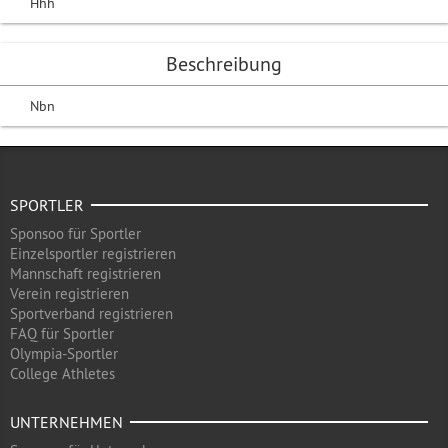
Hhh
Beschreibung
Nbn
SPORTLER
Sponsoo für Sportler
Einzelsportler registrieren
Mannschaft registrieren
Verein registrieren
Sportverband registrieren
FAQ für Sportler
Olympia-Sportler
College Athletes
UNTERNEHMEN