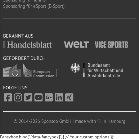
Sponsoring für eSport (E-Sport)
BEKANNT AUS
GEFÖRDERT DURCH
FOLGE UNS
© 2014-2026 Sponsoo GmbH | made with ♡ in Hamburg
Fancybox.bind("[data-fancybox]", { // Your custom options });