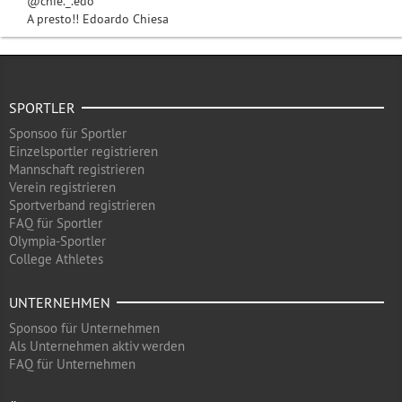
@chie._.edo
A presto!! Edoardo Chiesa
SPORTLER
Sponsoo für Sportler
Einzelsportler registrieren
Mannschaft registrieren
Verein registrieren
Sportverband registrieren
FAQ für Sportler
Olympia-Sportler
College Athletes
UNTERNEHMEN
Sponsoo für Unternehmen
Als Unternehmen aktiv werden
FAQ für Unternehmen