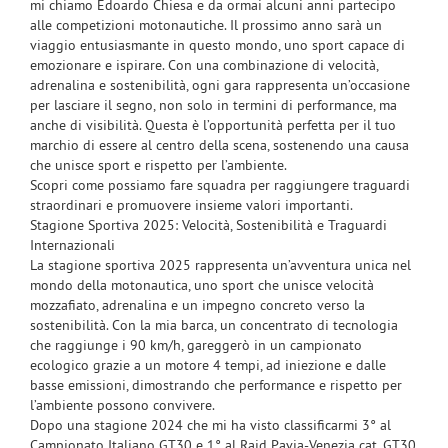
mi chiamo Edoardo Chiesa e da ormai alcuni anni partecipo
alle competizioni motonautiche. Il prossimo anno sarà un
viaggio entusiasmante in questo mondo, uno sport capace di
emozionare e ispirare. Con una combinazione di velocità,
adrenalina e sostenibilità, ogni gara rappresenta un’occasione
per lasciare il segno, non solo in termini di performance, ma
anche di visibilità. Questa è l’opportunità perfetta per il tuo
marchio di essere al centro della scena, sostenendo una causa
che unisce sport e rispetto per l’ambiente.
Scopri come possiamo fare squadra per raggiungere traguardi
straordinari e promuovere insieme valori importanti.
Stagione Sportiva 2025: Velocità, Sostenibilità e Traguardi
Internazionali
La stagione sportiva 2025 rappresenta un’avventura unica nel
mondo della motonautica, uno sport che unisce velocità
mozzafiato, adrenalina e un impegno concreto verso la
sostenibilità. Con la mia barca, un concentrato di tecnologia
che raggiunge i 90 km/h, gareggerò in un campionato
ecologico grazie a un motore 4 tempi, ad iniezione e dalle
basse emissioni, dimostrando che performance e rispetto per
l’ambiente possono convivere.
Dopo una stagione 2024 che mi ha visto classificarmi 3° al
Campionato Italiano GT30 e 1° al Raid Pavia-Venezia cat. GT30,