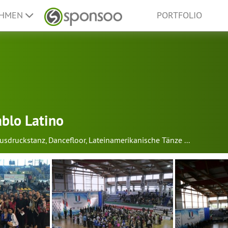
EHMEN
PORTFOLIO
ablo Latino
usdruckstanz
,
Dancefloor
,
Lateinamerikanische Tänze
...