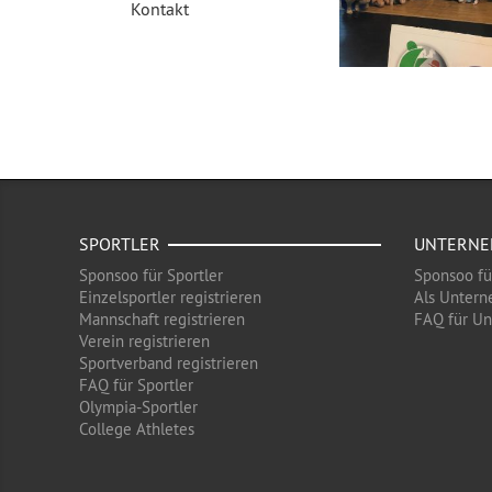
Kontakt
SPORTLER
UNTERN
Sponsoo für Sportler
Sponsoo f
Einzelsportler registrieren
Als Untern
Mannschaft registrieren
FAQ für U
Verein registrieren
Sportverband registrieren
FAQ für Sportler
Olympia-Sportler
College Athletes