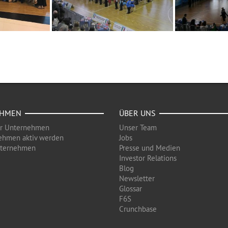
EHMEN
ÜBER UNS
ür Unternehmen
Unser Team
ehmen aktiv werden
Jobs
nternehmen
Presse und Medien
Investor Relations
Blog
Newsletter
Glossar
F6S
Crunchbase