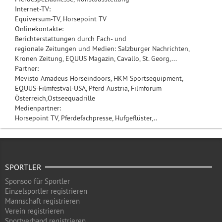
Internet-TV:
Equiversum-TV, Horsepoint TV
Onlinekontakte:
Berichterstattungen durch Fach- und
regionale Zeitungen und Medien: Salzburger Nachrichten,
Kronen Zeitung, EQUUS Magazin, Cavallo, St. Georg,...
Partner:
Mevisto Amadeus Horseindoors, HKM Sportsequipment,
EQUUS-Filmfestval-USA, Pferd Austria, Filmforum
Österreich,Ostseequadrille
Medienpartner:
Horsepoint TV, Pferdefachpresse, Hufgeflüster,..
SPORTLER
Sponsoo für Sportler
Einzelsportler registrieren
Mannschaft registrieren
Verein registrieren
Sportverband registrieren