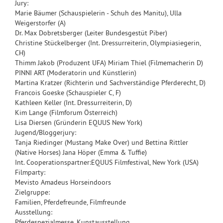
Jury:
Marie Bäumer (Schauspielerin - Schuh des Manitu), Ulla
Weigerstorfer (A)
Dr. Max Dobretsberger (Leiter Bundesgestüt Piber)
Christine Stückelberger (Int. Dressurreiterin, Olympiasiegerin,
CH)
Thimm Jakob (Produzent UFA) Miriam Thiel (Filmemacherin D)
PINNI ART (Moderatorin und Künstlerin)
Martina Kratzer (Richterin und Sachverständige Pferderecht, D)
Francois Goeske (Schauspieler C, F)
Kathleen Keller (Int. Dressurreiterin, D)
Kim Lange (Filmforum Österreich)
Lisa Diersen (Gründerin EQUUS New York)
Jugend/Bloggerjury:
Tanja Riedinger (Mustang Make Over) und Bettina Rittler
(Native Horses) Jana Höper (Emma & Tuffie)
Int. Cooperationspartner:EQUUS Filmfestival, New York (USA)
Filmparty:
Mevisto Amadeus Horseindoors
Zielgruppe:
Familien, Pferdefreunde, Filmfreunde
Ausstellung:
Pferdespezialmesse, Kunstausstellung