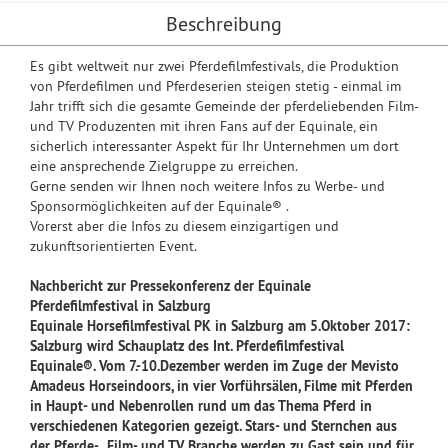
Beschreibung
Es gibt weltweit nur zwei Pferdefilmfestivals, die Produktion
von Pferdefilmen und Pferdeserien steigen stetig - einmal im
Jahr trifft sich die gesamte Gemeinde der pferdeliebenden Film-
und TV Produzenten mit ihren Fans auf der Equinale, ein
sicherlich interessanter Aspekt für Ihr Unternehmen um dort
eine ansprechende Zielgruppe zu erreichen.
Gerne senden wir Ihnen noch weitere Infos zu Werbe- und
Sponsormöglichkeiten auf der Equinale® .
Vorerst aber die Infos zu diesem einzigartigen und
zukunftsorientierten Event.
Nachbericht zur Pressekonferenz der Equinale
Pferdefilmfestival in Salzburg
Equinale Horsefilmfestival PK in Salzburg am 5.Oktober 2017:
Salzburg wird Schauplatz des Int. Pferdefilmfestival
Equinale®.
Vom 7.-10.Dezember werden im Zuge der Mevisto
Amadeus Horseindoors, in vier Vorführsälen, Filme mit Pferden
in Haupt- und Nebenrollen rund um das Thema Pferd in
verschiedenen Kategorien gezeigt. Stars- und Sternchen aus
der Pferde- , Film- und TV Branche werden zu Gast sein und für