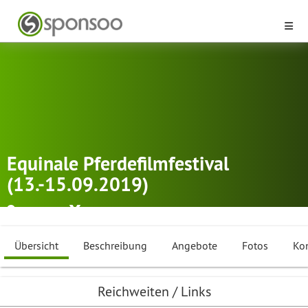
Equinale Pferdefilmfestival
(13.-15.09.2019)
Neuhof
Distanzreiten
,
Dressurreiten
,
Rennreiten
...
Übersicht
Beschreibung
Angebote
Fotos
Ko
Reichweiten / Links