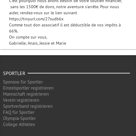
C'est pourquoi nous avons besoin de votre soutien financier,
sans les 1500€ de dons, notre aventure s'arrête. Pour nous
aider, rendez-vous sur le lien suivant
https://tinyurl.com/27sudb6x
Comme tout don associatif il est déductible de vos impôts à
66%.
On compte sur vous,
Gabrielle, Anaïs, Jessie et Marie
SPORTLER
Sponsoo für Sportler
Einzelsportler registrieren
Mannschaft registrieren
Verein registrieren
Sportverband registrieren
FAQ für Sportler
Olympia-Sportler
College Athletes