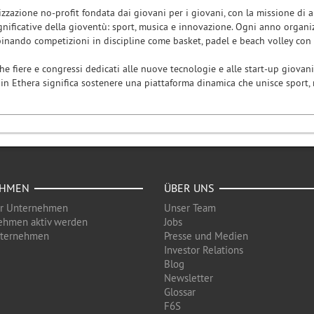
zzazione no-profit fondata dai giovani per i giovani, con la missione di arr
gnificative della gioventù: sport, musica e innovazione. Ogni anno organi
inando competizioni in discipline come basket, padel e beach volley con c
 fiere e congressi dedicati alle nuove tecnologie e alle start-up giovani
e in Ethera significa sostenere una piattaforma dinamica che unisce sport,
EHMEN
ÜBER UNS
ür Unternehmen
Unser Team
ehmen aktiv werden
Jobs
nternehmen
Presse und Medien
Investor Relations
Blog
Newsletter
Glossar
F6S