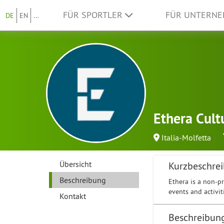
FÜR SPORTLER
FÜR UNTERN
DE
EN
...
Ethera Cult
Italia-Molfetta
Übersicht
Kurzbeschre
Beschreibung
Ethera is a non-pr
events and activit
Kontakt
Beschreibun