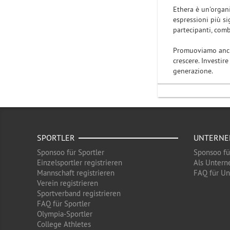
Ethera è un'organi
espressioni più si
partecipanti, comb
Promuoviamo anche
crescere. Investir
generazione.
SPORTLER
UNTERN
Sponsoo für Sportler
Sponsoo f
Einzelsportler registrieren
Als Untern
Mannschaft registrieren
FAQ für U
Verein registrieren
Sportverband registrieren
FAQ für Sportler
Olympia-Sportler
College Athletes