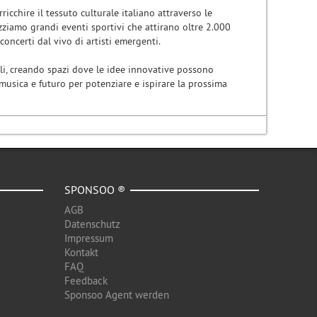
icchire il tessuto culturale italiano attraverso le
zziamo grandi eventi sportivi che attirano oltre 2.000
oncerti dal vivo di artisti emergenti.
li, creando spazi dove le idee innovative possono
 musica e futuro per potenziare e ispirare la prossima
SPONSOO ®
AGB
Datenschutz
Impressum
Kontakt
FAQ
Feedback
Sponsoo Agent werden