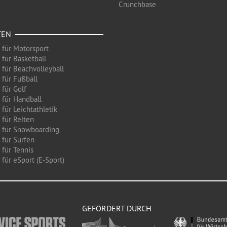
Crunchbase
TEN
 für Motorsport
 für Basketball
 für Beachvolleyball
 für Fußball
 für Golf
 für Handball
für Leichtathletik
 für Reiten
 für Snowboarding
 für Surfen
 für Tennis
für eSport (E-Sport)
GEFÖRDERT DURCH