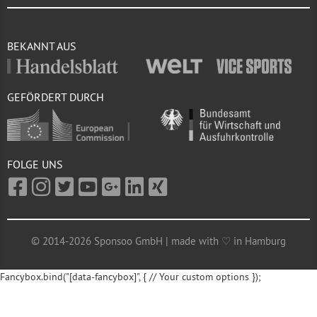
BEKANNT AUS
GEFÖRDERT DURCH
FOLGE UNS
© 2014-2026 Sponsoo GmbH | made with ♡ in Hamburg
Fancybox.bind("[data-fancybox]", { // Your custom options });