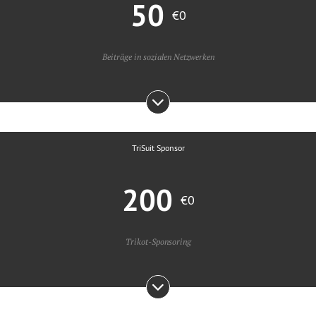
50
€0
Beiträge in sozialen Netzwerken
TriSuit Sponsor
200
€0
Trikot-Sponsoring