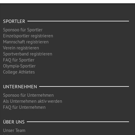
SPORTLER
Sponsoo für Sportler
Einzelsportler registrieren
Mannschaft registrieren
Verein registrieren
Sportverband registrieren
FAQ für Sportler
Olympia-Sportler
College Athletes
UNTERNEHMEN
Sponsoo für Unternehmen
Als Unternehmen aktiv werden
FAQ für Unternehmen
ÜBER UNS
Unser Team