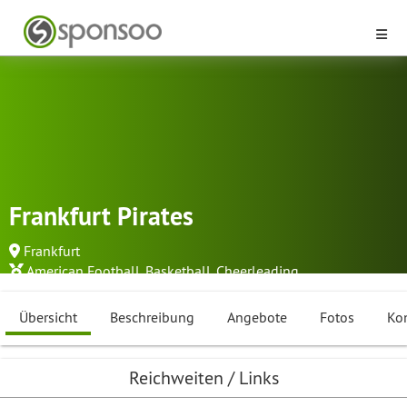
Frankfurt Pirates
Frankfurt
American Football
,
Basketball
,
Cheerleading
...
Übersicht
Beschreibung
Angebote
Fotos
Ko
Reichweiten / Links