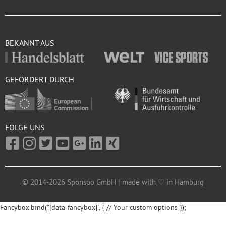
BEKANNT AUS
GEFÖRDERT DURCH
FOLGE UNS
© 2014-2026 Sponsoo GmbH | made with ♡ in Hamburg
Fancybox.bind("[data-fancybox]", { // Your custom options });