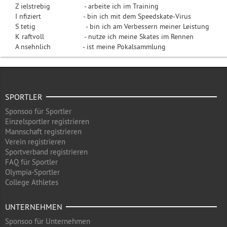
Z ielstrebig - arbeite ich im Training
I nfiziert - bin ich mit dem Speedskate-Virus
S tetig - bin ich am Verbessern meiner Leistung
K raftvoll - nutze ich meine Skates im Rennen
A nsehnlich - ist meine Pokalsammlung
SPORTLER
Sponsoo für Sportler
Einzelsportler registrieren
Mannschaft registrieren
Verein registrieren
Sportverband registrieren
FAQ für Sportler
Olympia-Sportler
College Athletes
UNTERNEHMEN
Sponsoo für Unternehmen