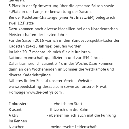
gewesen:
5.Platz in der Sprintwertung über die gesamte Saison sowie
4.Platz in der Langstreckenwertung der Saison.
Bei der Kadetten-Challenge (einer Art Ersatz-EM) belegte ich
zwei 12.Plätze
Dazu kommen noch diverse Medaillen bei den Norddeutschen
Meisterschaften der letzten Jahre.
Für die Saison 2016 war ich in den Bundesperspektivkader der
Kadetten (14-15 Jährige) berufen worden.
Im Jahr 2017 möchte ich mich für die Junioren-
Nationalmannschaft qualifizieren und zur JEM fahren.
Dafür trainiere ich zurzeit 3-4x in der Woche. Dazu kommen
dann an den Wochenenden im Sommer die Wettkämpfe und
diverse Kaderlehrgänge.
Näheres finden Sie auf unserer Vereins-Website
www.speedskating-dessau.com sowie auf unserer Privat-
Hompage www.die-petrys.com .
F okussiert - stehe ich am Start
R asant - flitze ich um die Bahn
A ktiv - übernehme ich auch mal die Führung
im Rennen
N aschen - meine zweite Leidenschaft